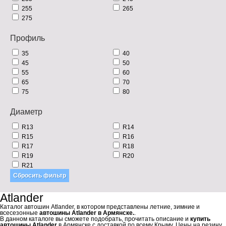
255
265
275
Профиль
35
40
45
50
55
60
65
70
75
80
Диаметр
R13
R14
R15
R16
R17
R18
R19
R20
R21
Atlander
Каталог автошин Atlander, в котором представлены летние, зимние и
всесезонные
автошины Atlander в Армянске.
.
В данном каталоге вы сможете подобрать, прочитать описание и
купить
автошины Atlander
в Армянске с доставкой по всему Крыму. Цены на резину