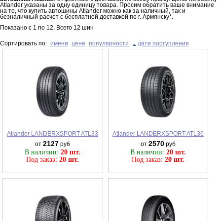
Atlander указаны за одну единицу товара. Просим обратить ваше внимание
на то, что купить автошины Atlander можно как за наличный, так и
безналичный расчет с бесплатной доставкой по г. Армянску*.
Показано с
1
по
12
. Всего
12
шин
Сортировать по:
имени
цене
популярности
дате поступления
Atlander LANDERXSPORT ATL33
Atlander LANDERXSPORT ATL36
2127
2570
от
руб
от
руб
В наличии:
20 шт.
В наличии:
20 шт.
Под заказ:
20 шт.
Под заказ:
20 шт.