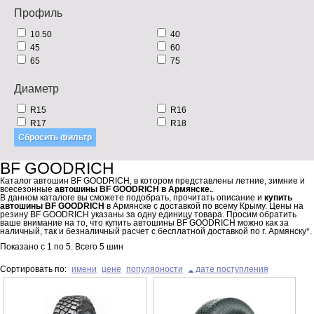
Профиль
10.50
40
45
60
65
75
Диаметр
R15
R16
R17
R18
BF GOODRICH
Каталог автошин BF GOODRICH, в котором представлены летние, зимние и
всесезонные
автошины BF GOODRICH в Армянске.
.
В данном каталоге вы сможете подобрать, прочитать описание и
купить
автошины BF GOODRICH
в Армянске с доставкой по всему Крыму. Цены на
резину BF GOODRICH указаны за одну единицу товара. Просим обратить
ваше внимание на то, что купить автошины BF GOODRICH можно как за
наличный, так и безналичный расчет с бесплатной доставкой по г. Армянску*.
Показано с
1
по
5
. Всего
5
шин
Сортировать по:
имени
цене
популярности
дате поступления