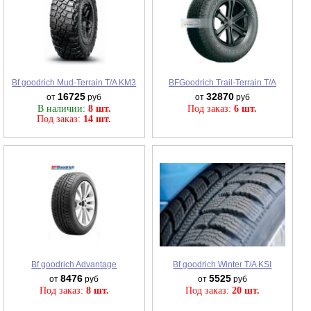
Bf goodrich Mud-Terrain T/A KM3
BFGoodrich Trail-Terrain T/A
16725
32870
от
руб
от
руб
В наличии:
8 шт.
Под заказ:
6 шт.
Под заказ:
14 шт.
Bf goodrich Advantage
Bf goodrich Winter T/A KSI
8476
5525
от
руб
от
руб
Под заказ:
8 шт.
Под заказ:
20 шт.