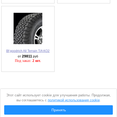
Bf goodrich All Terrain T/A KO2
29811
от
руб
Под заказ:
2 шт.
Уведомление
Этот сайт использует cookie для улучшения работы. Продолжая,
о
вы соглашаетесь с
политикой использования cookie
.
cookie
© 2026 Интернет магазин "Автошины Армянска"
Принять
Вся представленная на сайте информация носит справочный характер и не
Показать шины (найдено
5
шт.)
является
публичной офертой
. Продолжая пользоваться сайтом, вы
соглашаетесь с
Политикой конфиденциальности
.