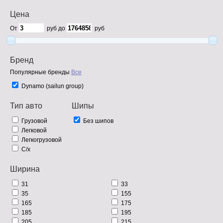
Цена
От
руб до
руб
Бренд
Популярные бренды
Все
Dynamo (sailun group)
Тип авто
Шипы
Грузовой
Без шипов
Легковой
Легкогрузовой
С/х
Ширина
31
33
35
155
165
175
185
195
205
215