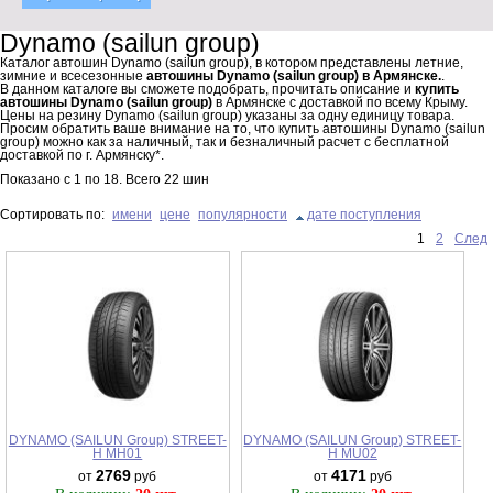
Dynamo (sailun group)
Каталог автошин Dynamo (sailun group), в котором представлены летние,
зимние и всесезонные
автошины Dynamo (sailun group) в Армянске.
.
В данном каталоге вы сможете подобрать, прочитать описание и
купить
автошины Dynamo (sailun group)
в Армянске с доставкой по всему Крыму.
Цены на резину Dynamo (sailun group) указаны за одну единицу товара.
Просим обратить ваше внимание на то, что купить автошины Dynamo (sailun
group) можно как за наличный, так и безналичный расчет с бесплатной
доставкой по г. Армянску*.
Показано с
1
по
18
. Всего
22
шин
Сортировать по:
имени
цене
популярности
дате поступления
1
2
След
DYNAMO (SAILUN Group) STREET-
DYNAMO (SAILUN Group) STREET-
H MH01
H MU02
2769
4171
от
руб
от
руб