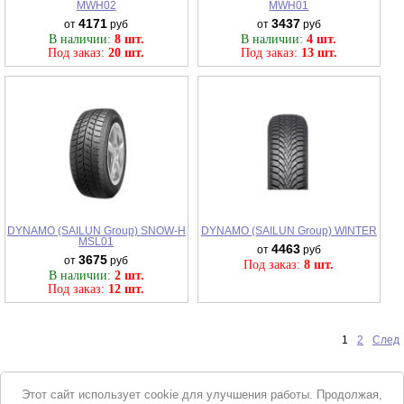
MWH02
MWH01
4171
3437
от
руб
от
руб
В наличии:
8 шт.
В наличии:
4 шт.
Под заказ:
20 шт.
Под заказ:
13 шт.
DYNAMO (SAILUN Group) SNOW-H
DYNAMO (SAILUN Group) WINTER
MSL01
4463
от
руб
3675
от
руб
Под заказ:
8 шт.
В наличии:
2 шт.
Под заказ:
12 шт.
1
2
След
Уведомление
Этот сайт использует cookie для улучшения работы. Продолжая,