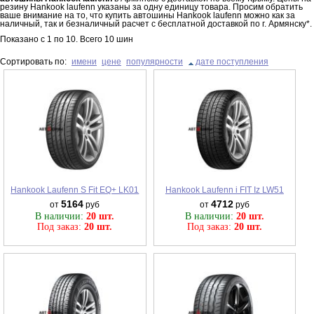
резину Hankook laufenn указаны за одну единицу товара. Просим обратить
ваше внимание на то, что купить автошины Hankook laufenn можно как за
наличный, так и безналичный расчет с бесплатной доставкой по г. Армянску*.
Показано с
1
по
10
. Всего
10
шин
Сортировать по:
имени
цене
популярности
дате поступления
Hankook Laufenn S Fit EQ+ LK01
Hankook Laufenn i FIT Iz LW51
5164
4712
от
руб
от
руб
В наличии:
20 шт.
В наличии:
20 шт.
Под заказ:
20 шт.
Под заказ:
20 шт.