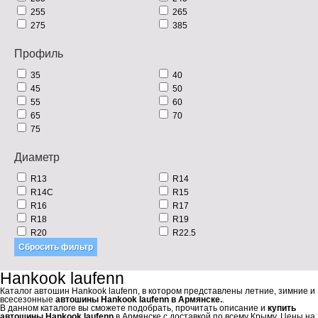
255
265
275
385
Профиль
35
40
45
50
55
60
65
70
75
Диаметр
R13
R14
R14C
R15
R16
R17
R18
R19
R20
R22.5
Hankook laufenn
Каталог автошин Hankook laufenn, в котором представлены летние, зимние и
всесезонные
автошины Hankook laufenn в Армянске.
.
В данном каталоге вы сможете подобрать, прочитать описание и
купить
автошины Hankook laufenn
в Армянске с доставкой по всему Крыму. Цены на