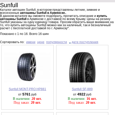
Sunfull
Каталог автошин Sunfull, в котором представлены летние, зимние и
всесезонные
автошины Sunfull в Армянске.
.
В данном каталоге вы сможете подобрать, прочитать описание и
купить
автошины Sunfull
в Армянске с доставкой по всему Крыму. Цены на резину
Sunfull указаны за одну единицу товара. Просим обратить ваше внимание на
то, что купить автошины Sunfull можно как за наличный, так и безналичный
расчет с бесплатной доставкой по г. Армянску*.
Показано с
1
по
16
. Всего
16
шин
Сортировать по:
имени
цене
популярности
дате поступления
Sunfull MONT-PRO HP881
Sunfull SF-889
5761
4922
от
руб
от
руб
В наличии:
20 шт.
В наличии:
16 шт.
Под заказ:
20 шт.
Под заказ:
20 шт.