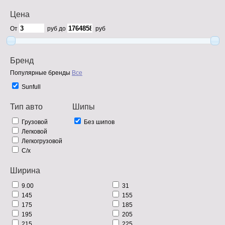
Цена
От
руб до
руб
Бренд
Популярные бренды
Все
Sunfull
Тип авто
Шипы
Грузовой
Без шипов
Легковой
Легкогрузовой
С/х
Ширина
9.00
31
145
155
175
185
195
205
215
225