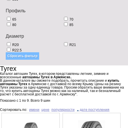
Профиль
65
70
80
85
Диаметр
R20
R21
R22.5
Tyrex
Каталог автошин Tyrex, в котором представлены летние, зимние и
всесезонные
автошины Tyrex в Армянске.
.
В данном каталоге вы сможете подобрать, прочитать описание и
купить
автошины Tyrex
в Армянске с доставкой по всему Крыму. Цены на резину
Tyrex указаны за одну единицу товара. Просим обратить ваше внимание на
то, что купить автошины Tyrex можно как за наличный, так и безналичный
расчет с бесплатной доставкой по г. Армянску*.
Показано с
1
по
9
. Всего
9
шин
Сортировать по:
имени
цене
популярности
дате поступления