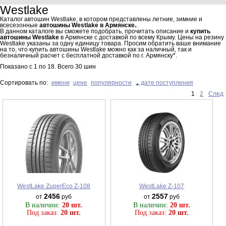
Westlake
Каталог автошин Westlake, в котором представлены летние, зимние и
всесезонные
автошины Westlake в Армянске.
.
В данном каталоге вы сможете подобрать, прочитать описание и
купить
автошины Westlake
в Армянске с доставкой по всему Крыму. Цены на резину
Westlake указаны за одну единицу товара. Просим обратить ваше внимание
на то, что купить автошины Westlake можно как за наличный, так и
безналичный расчет с бесплатной доставкой по г. Армянску*.
Показано с
1
по
18
. Всего
30
шин
Сортировать по:
имени
цене
популярности
дате поступления
1
2
След
WestLake ZuperEco Z-108
WestLake Z-107
2456
2557
от
руб
от
руб
В наличии:
20 шт.
В наличии:
20 шт.
Под заказ:
20 шт.
Под заказ:
20 шт.