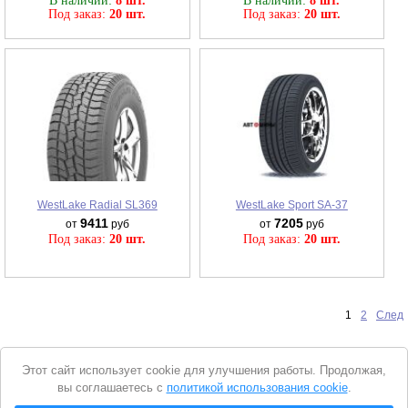
В наличии:
8 шт.
В наличии:
8 шт.
Под заказ:
20 шт.
Под заказ:
20 шт.
WestLake Radial SL369
WestLake Sport SA-37
9411
7205
от
руб
от
руб
Под заказ:
20 шт.
Под заказ:
20 шт.
1
2
След
Уведомление
Этот сайт использует cookie для улучшения работы. Продолжая,
о
вы соглашаетесь с
политикой использования cookie
.
cookie