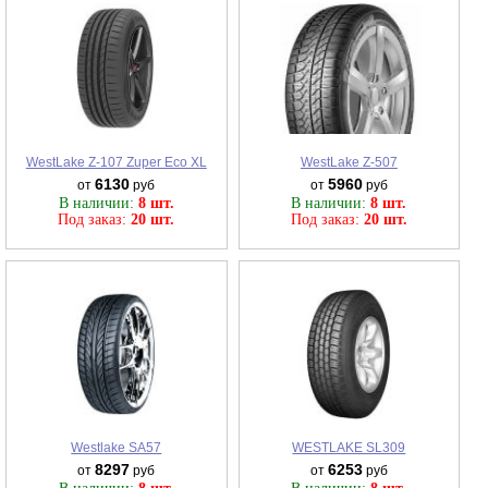
WestLake Z-107 Zuper Eco XL
WestLake Z-507
6130
5960
от
руб
от
руб
В наличии:
8 шт.
В наличии:
8 шт.
Под заказ:
20 шт.
Под заказ:
20 шт.
Westlake SA57
WESTLAKE SL309
8297
6253
от
руб
от
руб