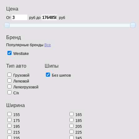
Цена
От
руб до
руб
Бренд
Популярные бренды
Все
Westlake
Тип авто
Шипы
Грузовой
Без шипов
Легковой
Легкогрузовой
С/х
Ширина
155
165
175
185
195
205
215
225
235
245