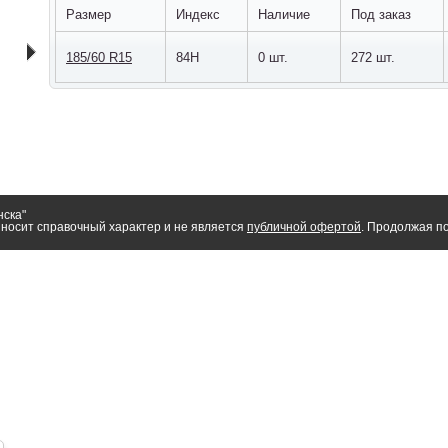
Размер
Индекс
Наличие
Под заказ
185/60 R15
84H
0 шт.
272 шт.
нска"
носит справочный характер и не является
публичной офертой
. Продолжая по