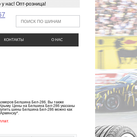
у нас! Опт-розница!
67
КОНТАКТЫ
О НАС
азмеров Белшина Бел-286. Вы также
 Крыму. Цены на Белшина Бел-286 указаны
 купить шины Белшина Бел-286 можно как
 Армянску*.
лат.