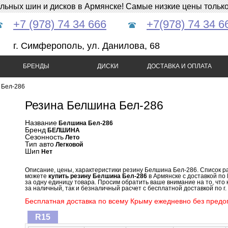
ных шин и дисков в Армянске! Самые низкие цены только 
+7 (978) 74 34 666
+7(978) 74 34 6
г. Симферополь, ул. Данилова, 68
БРЕНДЫ
ДИСКИ
ДОСТАВКА И ОПЛАТА
 Бел-286
Резина Белшина Бел-286
Название
Белшина Бел-286
Бренд
БЕЛШИНА
Сезонность
Лето
Тип авто
Легковой
Шип
Нет
Описание, цены, характеристики резину Белшина Бел-286. Список р
можете
купить резину Белшина Бел-286
в Армянске с доставкой по
за одну единицу товара. Просим обратить ваше внимание на то, что
за наличный, так и безналичный расчет с бесплатной доставкой по г.
Бесплатная доставка по всему Крыму ежедневно без предоп
R15