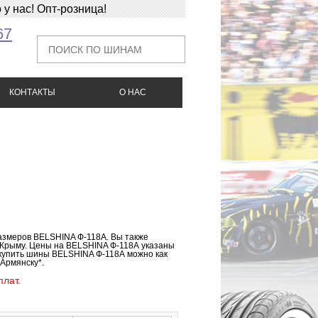
у нас! Опт-розница!
67
КОНТАКТЫ
О НАС
азмеров BELSHINA Ф-118А. Вы также
 Крыму. Цены на BELSHINA Ф-118А указаны
 купить шины BELSHINA Ф-118А можно как
 Армянску*.
лат.