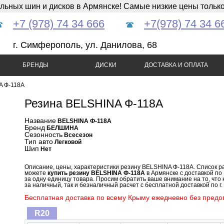
ных шин и дисков в Армянске! Самые низкие цены только 
+7 (978) 74 34 666
+7(978) 74 34 6
г. Симферополь, ул. Данилова, 68
БРЕНДЫ
ДИСКИ
ДОСТАВКА И ОПЛАТА
A Ф-118А
Резина BELSHINA Ф-118А
Название
BELSHINA Ф-118А
Бренд
БЕЛШИНА
Сезонность
Всесезон
Тип авто
Легковой
Шип
Нет
Описание, цены, характеристики резину BELSHINA Ф-118А. Список р
можете
купить резину BELSHINA Ф-118А
в Армянске с доставкой по
за одну единицу товара. Просим обратить ваше внимание на то, что
за наличный, так и безналичный расчет с бесплатной доставкой по г.
Бесплатная доставка по всему Крыму ежедневно без предоп
R20