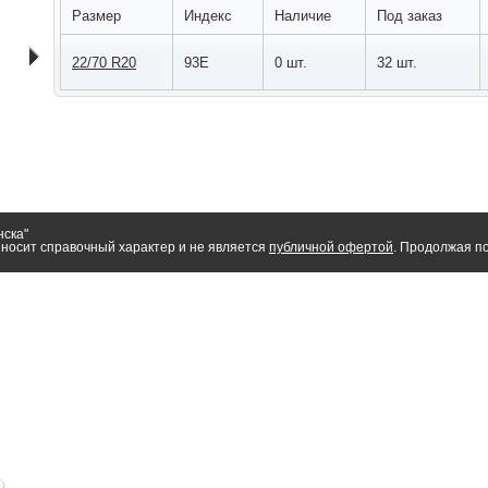
Размер
Индекс
Наличие
Под заказ
22/70 R20
93E
0 шт.
32 шт.
нска"
носит справочный характер и не является
публичной офертой
. Продолжая по