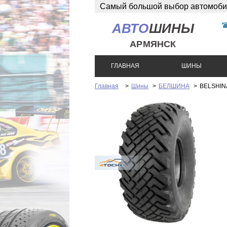
Самый большой выбор автомобиль
АВТО
ШИНЫ
АРМЯНСК
ГЛАВНАЯ
ШИНЫ
Главная
>
Шины
>
БЕЛШИНА
>
BELSHIN