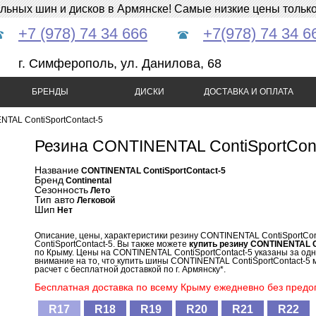
ных шин и дисков в Армянске! Самые низкие цены только 
+7 (978) 74 34 666
+7(978) 74 34 6
г. Симферополь, ул. Данилова, 68
БРЕНДЫ
ДИСКИ
ДОСТАВКА И ОПЛАТА
TAL ContiSportContact-5
Резина CONTINENTAL ContiSportCont
Название
CONTINENTAL ContiSportContact-5
Бренд
Continental
Сезонность
Лето
Тип авто
Легковой
Шип
Нет
Описание, цены, характеристики резину CONTINENTAL ContiSportCo
ContiSportContact-5. Вы также можете
купить резину CONTINENTAL C
по Крыму. Цены на CONTINENTAL ContiSportContact-5 указаны за од
внимание на то, что купить шины CONTINENTAL ContiSportContact-5 
расчет с бесплатной доставкой по г. Армянску*.
Бесплатная доставка по всему Крыму ежедневно без предоп
R17
R18
R19
R20
R21
R22