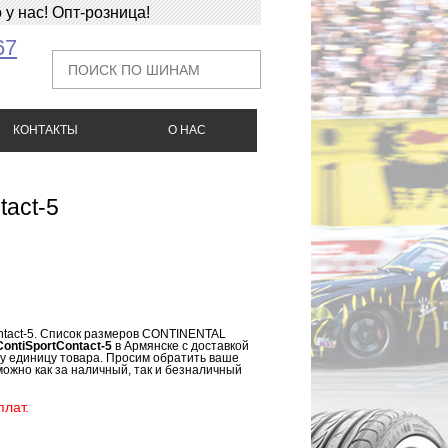
у нас! Опт-розница!
67
КОНТАКТЫ
О НАС
act-5
ntact-5. Список размеров CONTINENTAL
ontiSportContact-5
в Армянске с доставкой
ну единицу товара. Просим обратить ваше
можно как за наличный, так и безналичный
лат.