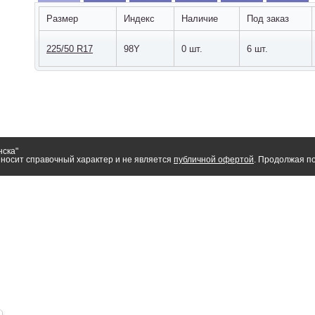
Размер
Индекс
Наличие
Под заказ
225/50 R17
98Y
0 шт.
6 шт.
нска"
носит справочный характер и не является
публичной офертой
. Продолжая по