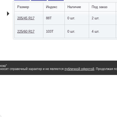
Размер
Индекс
Наличие
Под заказ
205/45 R17
88T
0 шт.
2 шт.
225/60 R17
103T
0 шт.
4 шт.
нска"
носит справочный характер и не является
публичной офертой
. Продолжая по