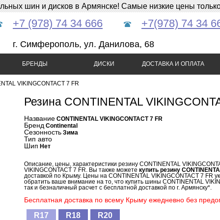
ных шин и дисков в Армянске! Самые низкие цены только 
+7 (978) 74 34 666
+7(978) 74 34 6
г. Симферополь, ул. Данилова, 68
БРЕНДЫ
ДИСКИ
ДОСТАВКА И ОПЛАТА
NTAL VIKINGCONTACT 7 FR
Резина CONTINENTAL VIKINGCONTA
Название
CONTINENTAL VIKINGCONTACT 7 FR
Бренд
Continental
Сезонность
Зима
Тип авто
Шип
Нет
Описание, цены, характеристики резину CONTINENTAL VIKINGCONT
VIKINGCONTACT 7 FR. Вы также можете
купить резину CONTINENT
доставкой по Крыму. Цены на CONTINENTAL VIKINGCONTACT 7 FR ук
обратить ваше внимание на то, что купить шины CONTINENTAL VIKI
так и безналичный расчет с бесплатной доставкой по г. Армянску*.
Бесплатная доставка по всему Крыму ежедневно без предоп
R17
R18
R20