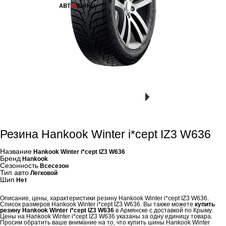
Резина Hankook Winter i*cept IZ3 W636
Название
Hankook Winter i*cept IZ3 W636
Бренд
Hankook
Сезонность
Всесезон
Тип авто
Легковой
Шип
Нет
Описание, цены, характеристики резину Hankook Winter i*cept IZ3 W636.
Список размеров Hankook Winter i*cept IZ3 W636. Вы также можете
купить
резину Hankook Winter i*cept IZ3 W636
в Армянске с доставкой по Крыму.
Цены на Hankook Winter i*cept IZ3 W636 указаны за одну единицу товара.
Просим обратить ваше внимание на то, что купить шины Hankook Winter