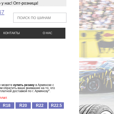
у нас! Опт-розница!
67
КОНТАКТЫ
О НАС
же можете
купить резину
в Армянске с
им обратить ваше внимание на то, что
латной доставкой по г. Армянску*.
лат.
R18
R20
R22
R22.5