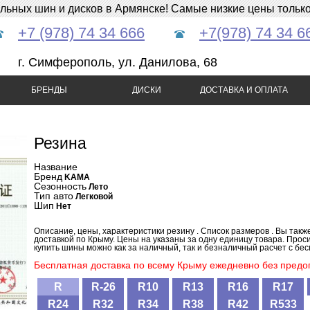
ных шин и дисков в Армянске! Самые низкие цены только 
+7 (978) 74 34 666
+7(978) 74 34 6
г. Симферополь, ул. Данилова, 68
БРЕНДЫ
ДИСКИ
ДОСТАВКА И ОПЛАТА
Резина
Название
Бренд
KAMA
Сезонность
Лето
Тип авто
Легковой
Шип
Нет
Описание, цены, характеристики резину . Список размеров . Вы так
доставкой по Крыму. Цены на указаны за одну единицу товара. Прос
купить шины можно как за наличный, так и безналичный расчет с бесп
Бесплатная доставка по всему Крыму ежедневно без предоп
R
R-26
R10
R13
R16
R17
R24
R32
R34
R38
R42
R533