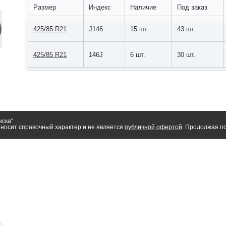
Размер
Индекс
Наличие
Под заказ
425/85 R21
J146
15 шт.
43 шт.
425/85 R21
146J
6 шт.
30 шт.
нска"
носит справочный характер и не является
публичной офертой
. Продолжая по