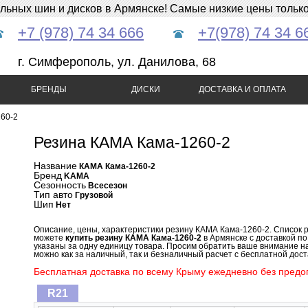
ных шин и дисков в Армянске! Самые низкие цены только 
+7 (978) 74 34 666
+7(978) 74 34 6
г. Симферополь, ул. Данилова, 68
БРЕНДЫ
ДИСКИ
ДОСТАВКА И ОПЛАТА
60-2
Резина КАМА Кама-1260-2
Название
КАМА Кама-1260-2
Бренд
KAMA
Сезонность
Всесезон
Тип авто
Грузовой
Шип
Нет
Описание, цены, характеристики резину КАМА Кама-1260-2. Список 
можете
купить резину КАМА Кама-1260-2
в Армянске с доставкой п
указаны за одну единицу товара. Просим обратить ваше внимание н
можно как за наличный, так и безналичный расчет с бесплатной доста
Бесплатная доставка по всему Крыму ежедневно без предоп
R21