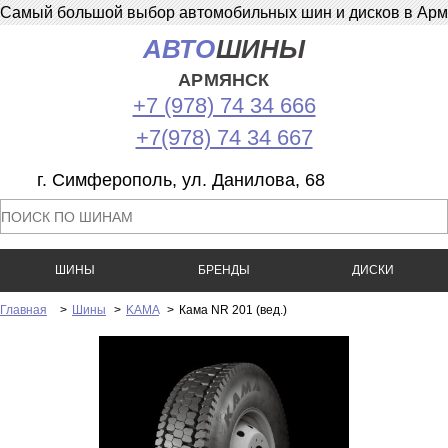
Самый большой выбор автомобильных шин и дисков в Армян
АВТО
ШИНЫ
АРМЯНСК
+7 (978) 74 34 666
+7(978) 74 34 667
г. Симферополь, ул. Данилова, 68
ШИНЫ
БРЕНДЫ
ДИСКИ
Главная
>
Шины
>
KAMA
>
Кама NR 201 (вед.)