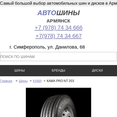
Самый большой выбор автомобильных шин и дисков в Армян
АВТО
ШИНЫ
АРМЯНСК
+7 (978) 74 34 666
+7(978) 74 34 667
г. Симферополь, ул. Данилова, 68
ШИНЫ
БРЕНДЫ
ДИСКИ
Главная
>
Шины
>
KAMA
>
КАМА PRO NT 203