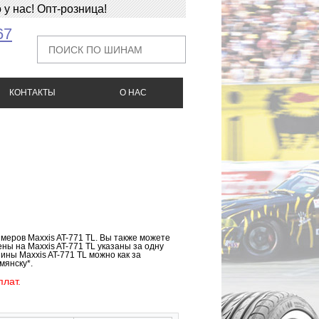
у нас! Опт-розница!
67
КОНТАКТЫ
О НАС
змеров Maxxis AT-771 TL. Вы также можете
ны на Maxxis AT-771 TL указаны за одну
ины Maxxis AT-771 TL можно как за
мянску*.
лат.