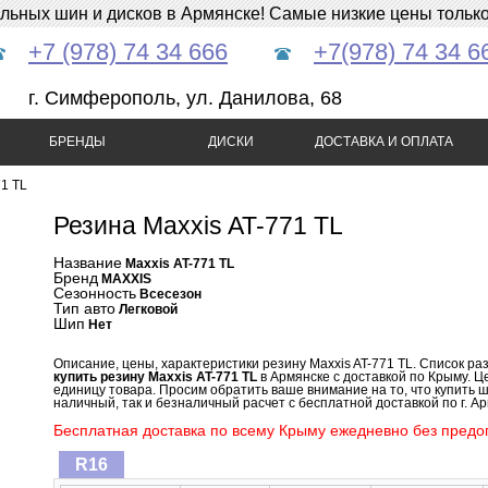
ных шин и дисков в Армянске! Самые низкие цены только 
+7 (978) 74 34 666
+7(978) 74 34 6
г. Симферополь, ул. Данилова, 68
БРЕНДЫ
ДИСКИ
ДОСТАВКА И ОПЛАТА
71 TL
Резина Maxxis AT-771 TL
Название
Maxxis AT-771 TL
Бренд
MAXXIS
Сезонность
Всесезон
Тип авто
Легковой
Шип
Нет
Описание, цены, характеристики резину Maxxis AT-771 TL. Список ра
купить резину Maxxis AT-771 TL
в Армянске с доставкой по Крыму. Це
единицу товара. Просим обратить ваше внимание на то, что купить ш
наличный, так и безналичный расчет с бесплатной доставкой по г. Ар
Бесплатная доставка по всему Крыму ежедневно без предоп
R16