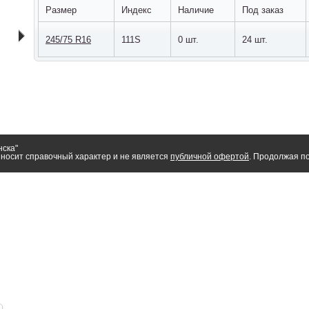
Размер
Индекс
Наличие
Под заказ
245/75 R16
111S
0 шт.
24 шт.
нска"
носит справочный характер и не является
публичной офертой
. Продолжая по