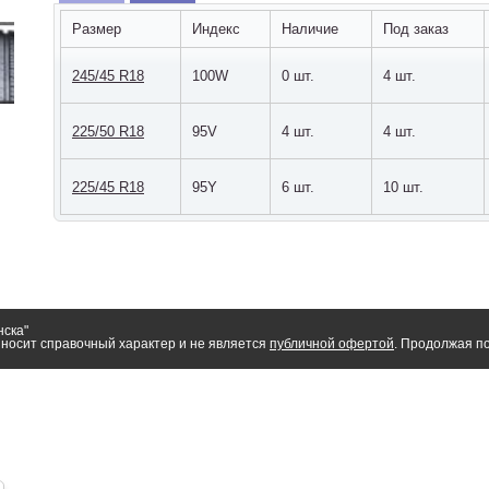
Размер
Индекс
Наличие
Под заказ
245/45 R18
100W
0 шт.
4 шт.
225/50 R18
95V
4 шт.
4 шт.
225/45 R18
95Y
6 шт.
10 шт.
нска"
носит справочный характер и не является
публичной офертой
. Продолжая по