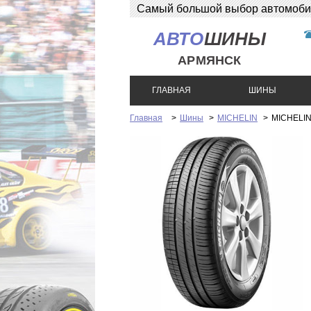
Самый большой выбор автомобиль
АВТО
ШИНЫ
АРМЯНСК
ГЛАВНАЯ
ШИНЫ
Главная
>
Шины
>
MICHELIN
>
MICHELI