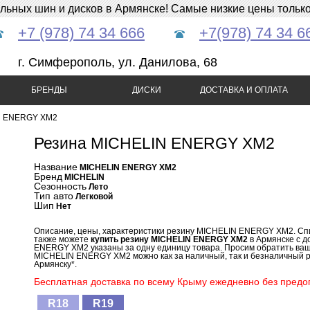
ных шин и дисков в Армянске! Самые низкие цены только 
+7 (978) 74 34 666
+7(978) 74 34 6
г. Симферополь, ул. Данилова, 68
БРЕНДЫ
ДИСКИ
ДОСТАВКА И ОПЛАТА
N ENERGY XM2
Резина MICHELIN ENERGY XM2
Название
MICHELIN ENERGY XM2
Бренд
MICHELIN
Сезонность
Лето
Тип авто
Легковой
Шип
Нет
Описание, цены, характеристики резину MICHELIN ENERGY XM2. С
также можете
купить резину MICHELIN ENERGY XM2
в Армянске с д
ENERGY XM2 указаны за одну единицу товара. Просим обратить ваше
MICHELIN ENERGY XM2 можно как за наличный, так и безналичный ра
Армянску*.
Бесплатная доставка по всему Крыму ежедневно без предоп
R18
R19