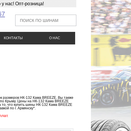
у нас! Опт-розница!
67
КОНТАКТЫ
О НАС
ок размеров НК-132 Кама BREEZE. Вы также
 по Крыму. Цены на НК-132 Кама BREEZE
а то, что купить шины НК-132 Кама BREEZE
вкой по г. Армянску*.
лат.