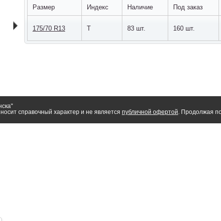
Размер
Индекс
Наличие
Под заказ
175/70 R13
T
83 шт.
160 шт.
нска"
носит справочный характер и не является
публичной офертой
. Продолжая по