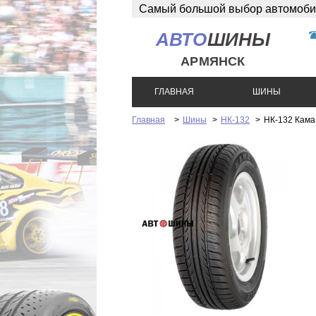
Самый большой выбор автомобиль
АВТО
ШИНЫ
АРМЯНСК
ГЛАВНАЯ
ШИНЫ
Главная
>
Шины
>
НК-132
>
НК-132 Кам