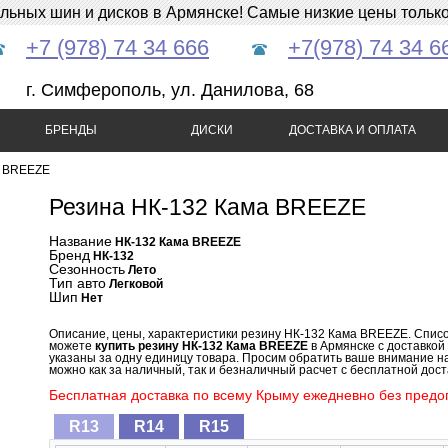
ных шин и дисков в Армянске! Самые низкие цены только 
+7 (978) 74 34 666
+7(978) 74 34 6
г. Симферополь, ул. Данилова, 68
БРЕНДЫ
ДИСКИ
ДОСТАВКА И ОПЛАТА
а BREEZE
Резина НК-132 Кама BREEZE
Название
НК-132 Кама BREEZE
Бренд
НК-132
Сезонность
Лето
Тип авто
Легковой
Шип
Нет
Описание, цены, характеристики резину НК-132 Кама BREEZE. Спис
можете
купить резину НК-132 Кама BREEZE
в Армянске с доставкой
указаны за одну единицу товара. Просим обратить ваше внимание н
можно как за наличный, так и безналичный расчет с бесплатной доста
Бесплатная доставка по всему Крыму ежедневно без предоп
R13
R14
R15