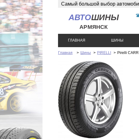
Самый большой выбор автомобиль
АВТО
ШИНЫ
АРМЯНСК
ГЛАВНАЯ
ШИНЫ
Главная
>
Шины
>
PIRELLI
>
Pirelli CARR