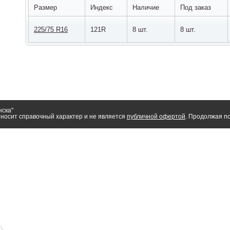
Размер
Индекс
Наличие
Под заказ
225/75 R16
121R
8 шт.
8 шт.
нска"
носит справочный характер и не является
публичной офертой
. Продолжая по