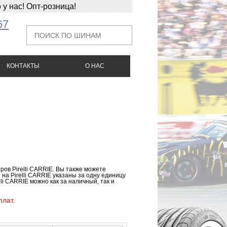
у нас! Опт-розница!
67
КОНТАКТЫ
О НАС
ров Pirelli CARRIE. Вы также можете
на Pirelli CARRIE указаны за одну единицу
li CARRIE можно как за наличный, так и
лат.