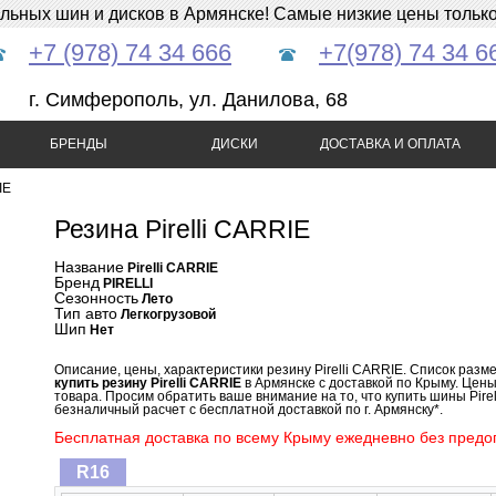
ных шин и дисков в Армянске! Самые низкие цены только 
+7 (978) 74 34 666
+7(978) 74 34 6
г. Симферополь, ул. Данилова, 68
БРЕНДЫ
ДИСКИ
ДОСТАВКА И ОПЛАТА
IE
Резина Pirelli CARRIE
Название
Pirelli CARRIE
Бренд
PIRELLI
Сезонность
Лето
Тип авто
Легкогрузовой
Шип
Нет
Описание, цены, характеристики резину Pirelli CARRIE. Список разме
купить резину Pirelli CARRIE
в Армянске с доставкой по Крыму. Цены 
товара. Просим обратить ваше внимание на то, что купить шины Pirel
безналичный расчет с бесплатной доставкой по г. Армянску*.
Бесплатная доставка по всему Крыму ежедневно без предоп
R16