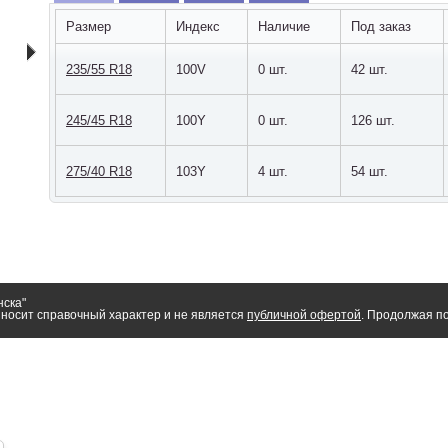
Размер
Индекс
Наличие
Под заказ
235/55 R18
100V
0 шт.
42 шт.
245/45 R18
100Y
0 шт.
126 шт.
275/40 R18
103Y
4 шт.
54 шт.
нска"
носит справочный характер и не является
публичной офертой
. Продолжая по