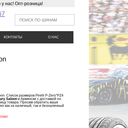
у нас! Опт-розница!
67
КОНТАКТЫ
О НАС
oon
on. Список размеров Pirelli P-Zero*PZ4
xury Saloon
в Армянске с доставкой по
иницу товара. Просим обратить ваше
жно как за наличный, так и безналичный
лат.