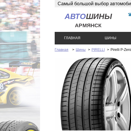
Самый большой выбор автомобиль
АВТО
ШИНЫ
АРМЯНСК
ГЛАВНАЯ
ШИНЫ
Главная
>
Шины
>
PIRELLI
>
Pirelli P-Ze