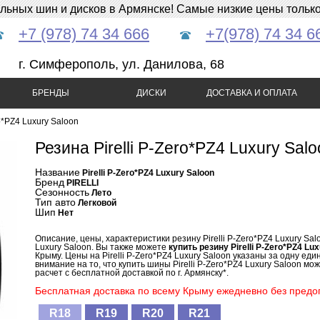
ных шин и дисков в Армянске! Самые низкие цены только 
+7 (978) 74 34 666
+7(978) 74 34 6
г. Симферополь, ул. Данилова, 68
БРЕНДЫ
ДИСКИ
ДОСТАВКА И ОПЛАТА
ro*PZ4 Luxury Saloon
Резина Pirelli P-Zero*PZ4 Luxury Sal
Название
Pirelli P-Zero*PZ4 Luxury Saloon
Бренд
PIRELLI
Сезонность
Лето
Тип авто
Легковой
Шип
Нет
Описание, цены, характеристики резину Pirelli P-Zero*PZ4 Luxury Salo
Luxury Saloon. Вы также можете
купить резину Pirelli P-Zero*PZ4 Lu
Крыму. Цены на Pirelli P-Zero*PZ4 Luxury Saloon указаны за одну ед
внимание на то, что купить шины Pirelli P-Zero*PZ4 Luxury Saloon мо
расчет с бесплатной доставкой по г. Армянску*.
Бесплатная доставка по всему Крыму ежедневно без предоп
R18
R19
R20
R21