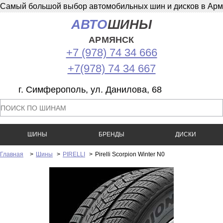
Самый большой выбор автомобильных шин и дисков в Армян
АВТО
ШИНЫ
АРМЯНСК
+7 (978) 74 34 666
+7(978) 74 34 667
г. Симферополь, ул. Данилова, 68
ШИНЫ
БРЕНДЫ
ДИСКИ
Главная
>
Шины
>
PIRELLI
>
Pirelli Scorpion Winter N0