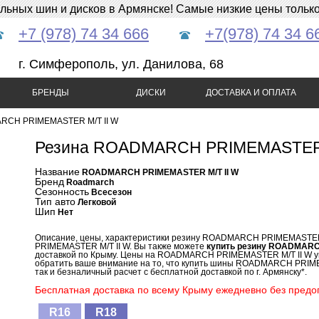
ных шин и дисков в Армянске! Самые низкие цены только 
+7 (978) 74 34 666
+7(978) 74 34 6
г. Симферополь, ул. Данилова, 68
БРЕНДЫ
ДИСКИ
ДОСТАВКА И ОПЛАТА
CH PRIMEMASTER M/T II W
Резина ROADMARCH PRIMEMASTER 
Название
ROADMARCH PRIMEMASTER M/T II W
Бренд
Roadmarch
Сезонность
Всесезон
Тип авто
Легковой
Шип
Нет
Описание, цены, характеристики резину ROADMARCH PRIMEMASTER
PRIMEMASTER M/T II W. Вы также можете
купить резину ROADMARC
доставкой по Крыму. Цены на ROADMARCH PRIMEMASTER M/T II W ук
обратить ваше внимание на то, что купить шины ROADMARCH PRIME
так и безналичный расчет с бесплатной доставкой по г. Армянску*.
Бесплатная доставка по всему Крыму ежедневно без предоп
R16
R18