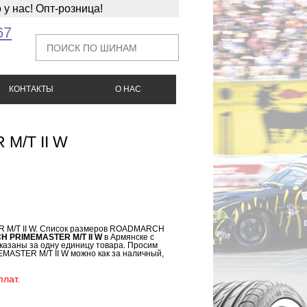
у нас! Опт-розница!
67
КОНТАКТЫ
О НАС
M/T II W
 M/T II W. Список размеров ROADMARCH
H PRIMEMASTER M/T II W
в Армянске с
азаны за одну единицу товара. Просим
MASTER M/T II W можно как за наличный,
лат.