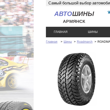
Самый большой выбор автомобиль
АВТО
ШИНЫ
АРМЯНСК
ГЛАВНАЯ
ШИНЫ
Главная
>
Шины
>
Roadmarch
>
ROADMAR