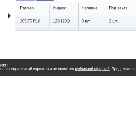
Размер
Индекс
Наличие
Под заказ
265/75 R16
123/120Q
0 шт.
2 шт.
нска"
носит справочный характер и не является
публичной офертой
. Продолжая по