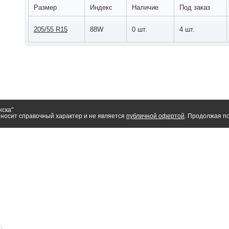
Размер
Индекс
Наличие
Под заказ
205/55 R15
88W
0 шт.
4 шт.
нска"
носит справочный характер и не является
публичной офертой
. Продолжая по