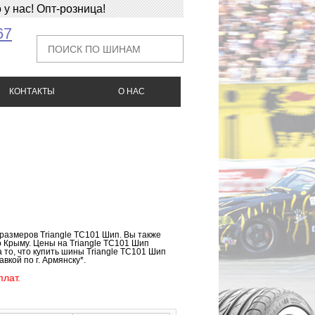
у нас! Опт-розница!
67
КОНТАКТЫ
О НАС
 размеров Triangle TC101 Шип. Вы также
о Крыму. Цены на Triangle TC101 Шип
 то, что купить шины Triangle TC101 Шип
вкой по г. Армянску*.
лат.