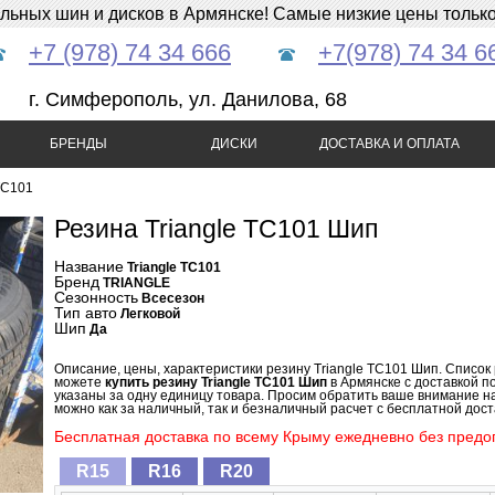
ных шин и дисков в Армянске! Самые низкие цены только 
+7 (978) 74 34 666
+7(978) 74 34 6
г. Симферополь, ул. Данилова, 68
БРЕНДЫ
ДИСКИ
ДОСТАВКА И ОПЛАТА
TC101
Резина Triangle TC101 Шип
Название
Triangle TC101
Бренд
TRIANGLE
Сезонность
Всесезон
Тип авто
Легковой
Шип
Да
Описание, цены, характеристики резину Triangle TC101 Шип. Список
можете
купить резину Triangle TC101 Шип
в Армянске с доставкой п
указаны за одну единицу товара. Просим обратить ваше внимание на
можно как за наличный, так и безналичный расчет с бесплатной доста
Бесплатная доставка по всему Крыму ежедневно без предоп
R15
R16
R20