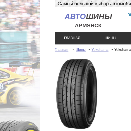
Самый большой выбор автомобиль
АВТО
ШИНЫ
АРМЯНСК
ГЛАВНАЯ
ШИНЫ
Главная
>
Шины
>
Yokohama
>
Yokohama 