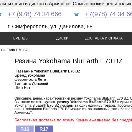
ных шин и дисков в Армянске! Самые низкие цены только 
+7 (978) 74 34 666
+7(978) 74 34 6
г. Симферополь, ул. Данилова, 68
БРЕНДЫ
ДИСКИ
ДОСТАВКА И ОПЛАТА
BluEarth E70 BZ
Резина Yokohama BluEarth E70 BZ
Название
Yokohama BluEarth E70 BZ
Бренд
Yokohama
Сезонность
Лето
Тип авто
Легковой
Шип
Нет
Описание, цены, характеристики резину Yokohama BluEarth E70 BZ. 
Вы также можете
купить резину Yokohama BluEarth E70 BZ
в Армянс
Yokohama BluEarth E70 BZ указаны за одну единицу товара. Просим о
шины Yokohama BluEarth E70 BZ можно как за наличный, так и безнал
Армянску*.
Бесплатная доставка по всему Крыму ежедневно без предоп
R16
R17