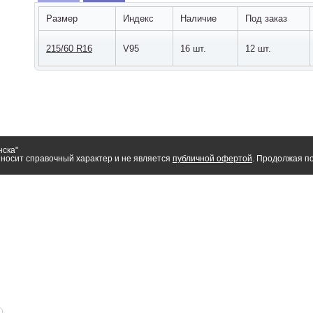
Размер
Индекс
Наличие
Под заказ
215/60 R16
V95
16 шт.
12 шт.
нска"
носит справочный характер и не является
публичной офертой
. Продолжая по