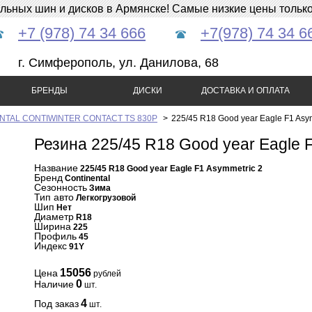
ных шин и дисков в Армянске! Самые низкие цены только 
+7 (978) 74 34 666
+7(978) 74 34 6
г. Симферополь, ул. Данилова, 68
БРЕНДЫ
ДИСКИ
ДОСТАВКА И ОПЛАТА
NTAL CONTIWINTER CONTACT TS 830P
>
225/45 R18 Good year Eagle F1 Asy
Резина 225/45 R18 Good year Eagle 
Название
225/45 R18 Good year Eagle F1 Asymmetric 2
Бренд
Continental
Сезонность
Зима
Тип авто
Легкогрузовой
Шип
Нет
Диаметр
R18
Ширина
225
Профиль
45
Индекс
91Y
15056
Цена
рублей
0
Наличие
шт.
4
Под заказ
шт.