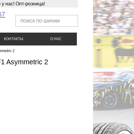
у нас! Опт-розница!
67
КОНТАКТЫ
О НАС
mmetric 2
F1 Asymmetric 2