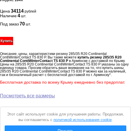
104V
34114
Цена
рублей
4
Наличие
шт.
70
Под заказ
шт.
Купить
Описание, цены, характеристики резину 285/35 R20 Continental
ContiWinterContact TS 830 P. Вы также можете
купить резину 285/35 R20
Continental ContiWinterContact TS 830 P
в Армянске с доставкой по Крыму.
Цены на 285/35 R20 Continental ContiWinterContact TS 830 P указаны за одну
единицу товара. Просим обратить ваше внимание на то, что купить шины
285/35 R20 Continental ContiWinterContact TS 830 P можно как за наличный,
так и безналичный расчет с бесплатной доставкой по г. Армянску*.
Бесплатная доставка по всему Крыму ежедневно без предоплат.
Посмотреть все размеры
Уведомление
Этот сайт использует cookie для улучшения работы. Продолжая,
о
вы соглашаетесь с
политикой использования cookie
.
cookie
© 2026 Интернет магазин "Автошины Армянска"
Принять