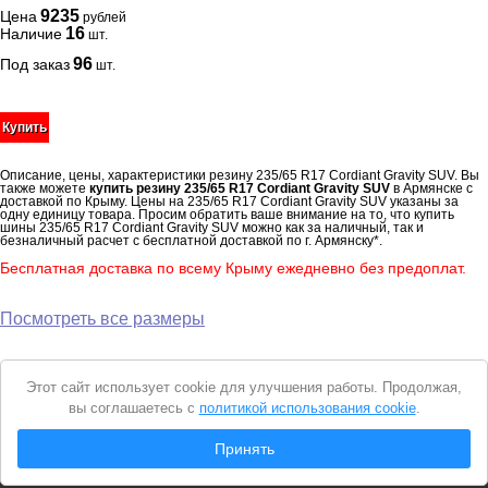
9235
Цена
рублей
16
Наличие
шт.
96
Под заказ
шт.
Купить
Описание, цены, характеристики резину 235/65 R17 Cordiant Gravity SUV. Вы
также можете
купить резину 235/65 R17 Cordiant Gravity SUV
в Армянске с
доставкой по Крыму. Цены на 235/65 R17 Cordiant Gravity SUV указаны за
одну единицу товара. Просим обратить ваше внимание на то, что купить
шины 235/65 R17 Cordiant Gravity SUV можно как за наличный, так и
безналичный расчет с бесплатной доставкой по г. Армянску*.
Бесплатная доставка по всему Крыму ежедневно без предоплат.
Посмотреть все размеры
Уведомление
Этот сайт использует cookie для улучшения работы. Продолжая,
о
вы соглашаетесь с
политикой использования cookie
.
cookie
© 2026 Интернет магазин "Автошины Армянска"
Принять
Вся представленная на сайте информация носит справочный характер и не
является
публичной офертой
. Продолжая пользоваться сайтом, вы
соглашаетесь с
Политикой конфиденциальности
.