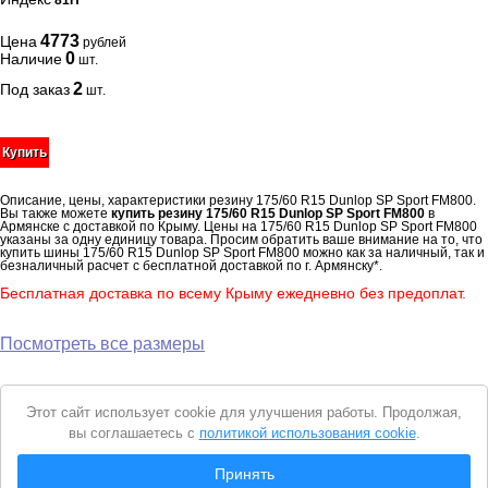
81H
4773
Цена
рублей
0
Наличие
шт.
2
Под заказ
шт.
Купить
Описание, цены, характеристики резину 175/60 R15 Dunlop SP Sport FM800.
Вы также можете
купить резину 175/60 R15 Dunlop SP Sport FM800
в
Армянске с доставкой по Крыму. Цены на 175/60 R15 Dunlop SP Sport FM800
указаны за одну единицу товара. Просим обратить ваше внимание на то, что
купить шины 175/60 R15 Dunlop SP Sport FM800 можно как за наличный, так и
безналичный расчет с бесплатной доставкой по г. Армянску*.
Бесплатная доставка по всему Крыму ежедневно без предоплат.
Посмотреть все размеры
Уведомление
Этот сайт использует cookie для улучшения работы. Продолжая,
о
вы соглашаетесь с
политикой использования cookie
.
cookie
© 2026 Интернет магазин "Автошины Армянска"
Принять
Вся представленная на сайте информация носит справочный характер и не