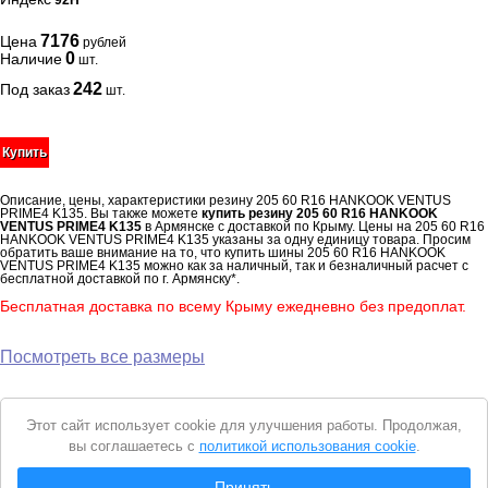
92H
7176
Цена
рублей
0
Наличие
шт.
242
Под заказ
шт.
Купить
Описание, цены, характеристики резину 205 60 R16 HANKOOK VENTUS
PRIME4 K135. Вы также можете
купить резину 205 60 R16 HANKOOK
VENTUS PRIME4 K135
в Армянске с доставкой по Крыму. Цены на 205 60 R16
HANKOOK VENTUS PRIME4 K135 указаны за одну единицу товара. Просим
обратить ваше внимание на то, что купить шины 205 60 R16 HANKOOK
VENTUS PRIME4 K135 можно как за наличный, так и безналичный расчет с
бесплатной доставкой по г. Армянску*.
Бесплатная доставка по всему Крыму ежедневно без предоплат.
Посмотреть все размеры
Уведомление
Этот сайт использует cookie для улучшения работы. Продолжая,
о
вы соглашаетесь с
политикой использования cookie
.
cookie
© 2026 Интернет магазин "Автошины Армянска"
Принять