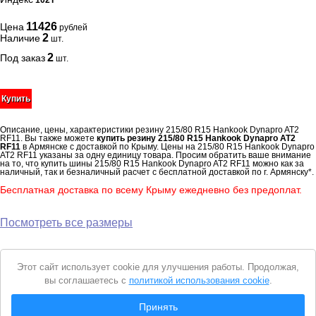
102T
11426
Цена
рублей
2
Наличие
шт.
2
Под заказ
шт.
Купить
Описание, цены, характеристики резину 215/80 R15 Hankook Dynapro AT2
RF11. Вы также можете
купить резину 215/80 R15 Hankook Dynapro AT2
RF11
в Армянске с доставкой по Крыму. Цены на 215/80 R15 Hankook Dynapro
AT2 RF11 указаны за одну единицу товара. Просим обратить ваше внимание
на то, что купить шины 215/80 R15 Hankook Dynapro AT2 RF11 можно как за
наличный, так и безналичный расчет с бесплатной доставкой по г. Армянску*.
Бесплатная доставка по всему Крыму ежедневно без предоплат.
Посмотреть все размеры
Уведомление
Этот сайт использует cookie для улучшения работы. Продолжая,
о
вы соглашаетесь с
политикой использования cookie
.
cookie
© 2026 Интернет магазин "Автошины Армянска"
Принять
Вся представленная на сайте информация носит справочный характер и не