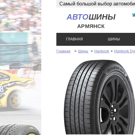
Самый большой выбор автомобиль
АВТО
ШИНЫ
АРМЯНСК
ГЛАВНАЯ
ШИНЫ
Главная
>
Шины
>
Hankook
>
Hankook Dy