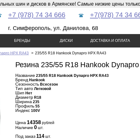
ных шин и дисков в Армянске! Самые низкие цены только 
+7 (978) 74 34 666
+7(978) 74 34 6
г. Симферополь, ул. Данилова, 68
БРЕНДЫ
ДИСКИ
ДОСТАВКА И ОПЛАТА
napro HPX RA43
>
235/55 R18 Hankook Dynapro HPX RA43
Резина 235/55 R18 Hankook Dynapr
Название
235/55 R18 Hankook Dynapro HPX RA43
Бренд
Hankook
Сезонность
Всесезон
Тип авто
Легковой
Шип
Нет
Диаметр
R18
Ширина
235
Профиль
55
Индекс
100V
14358
Цена
рублей
0
Наличие
шт.
114
Под заказ
шт.