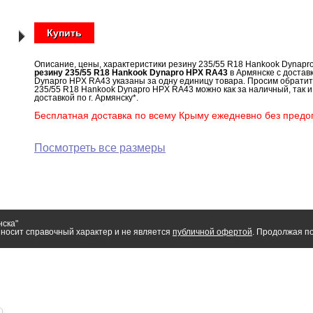
Купить
Описание, цены, характеристики резину 235/55 R18 Hankook Dynap
резину 235/55 R18 Hankook Dynapro HPX RA43
в Армянске с достав
Dynapro HPX RA43 указаны за одну единицу товара. Просим обратит
235/55 R18 Hankook Dynapro HPX RA43 можно как за наличный, так 
доставкой по г. Армянску*.
Бесплатная доставка по всему Крыму ежедневно без предоп
Посмотреть все размеры
нска"
носит справочный характер и не является
публичной офертой
. Продолжая по