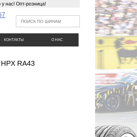
у нас! Опт-розница!
67
КОНТАКТЫ
О НАС
o HPX RA43