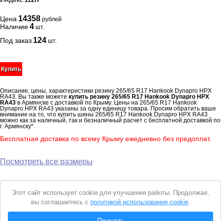
112H
14358
Цена
рублей
4
Наличие
шт.
124
Под заказ
шт.
Купить
Описание, цены, характеристики резину 265/65 R17 Hankook Dynapro HPX
RA43. Вы также можете
купить резину 265/65 R17 Hankook Dynapro HPX
RA43
в Армянске с доставкой по Крыму. Цены на 265/65 R17 Hankook
Dynapro HPX RA43 указаны за одну единицу товара. Просим обратить ваше
внимание на то, что купить шины 265/65 R17 Hankook Dynapro HPX RA43
можно как за наличный, так и безналичный расчет с бесплатной доставкой по
г. Армянску*.
Бесплатная доставка по всему Крыму ежедневно без предоплат.
Посмотреть все размеры
Уведомление
Этот сайт использует cookie для улучшения работы. Продолжая,
о
вы соглашаетесь с
политикой использования cookie
.
cookie
© 2026 Интернет магазин "Автошины Армянска"
Принять