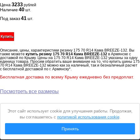
3233
Цена
рублей
40
Наличие
шт.
41
Под заказ
шт.
Купить
Описание, цены, характеристики резину 175 70 R14 Кама BREEZE-132. Вы
также можете
купить резину 175 70 R14 Кама BREEZE-132
в Армянске с
доставкой по Крыму. Цены на 175 70 R14 Кама BREEZE-132 указаны за одну
единицу товара. Просим обратить ваше внимание на то, что купить шины 175
70 R14 Кама BREEZE-132 можно как за наличный, так и безналичный расчет
с бесплатной доставкой по г. Армянску*.
Бесплатная доставка по всему Крыму ежедневно без предоплат.
Посмотреть все размеры
Уведомление
Этот сайт использует cookie для улучшения работы. Продолжая,
о
вы соглашаетесь с
политикой использования cookie
.
cookie
© 2026 Интернет магазин "Автошины Армянска"
Принять
Вся представленная на сайте информация носит справочный характер и не
является
публичной офертой
. Продолжая пользоваться сайтом, вы
соглашаетесь с
Политикой конфиденциальности
.