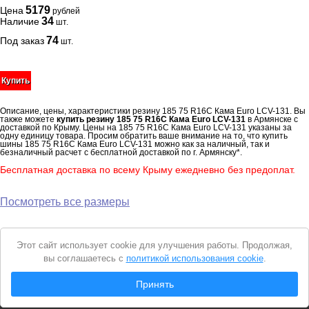
5179
Цена
рублей
34
Наличие
шт.
74
Под заказ
шт.
Купить
Описание, цены, характеристики резину 185 75 R16C Кама Euro LCV-131. Вы
также можете
купить резину 185 75 R16C Кама Euro LCV-131
в Армянске с
доставкой по Крыму. Цены на 185 75 R16C Кама Euro LCV-131 указаны за
одну единицу товара. Просим обратить ваше внимание на то, что купить
шины 185 75 R16C Кама Euro LCV-131 можно как за наличный, так и
безналичный расчет с бесплатной доставкой по г. Армянску*.
Бесплатная доставка по всему Крыму ежедневно без предоплат.
Посмотреть все размеры
Уведомление
Этот сайт использует cookie для улучшения работы. Продолжая,
о
вы соглашаетесь с
политикой использования cookie
.
cookie
© 2026 Интернет магазин "Автошины Армянска"
Принять
Вся представленная на сайте информация носит справочный характер и не
является
публичной офертой
. Продолжая пользоваться сайтом, вы
соглашаетесь с
Политикой конфиденциальности
.