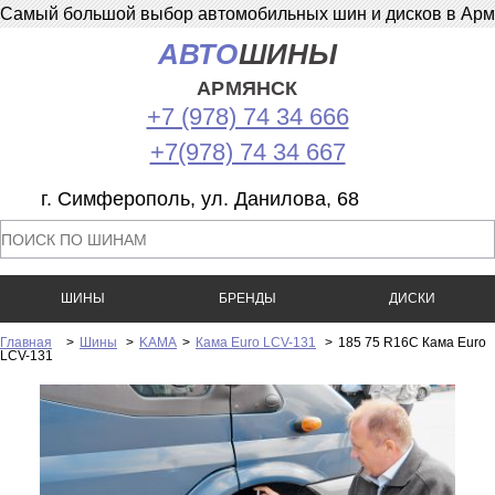
Самый большой выбор автомобильных шин и дисков в Армян
АВТО
ШИНЫ
АРМЯНСК
+7 (978) 74 34 666
+7(978) 74 34 667
г. Симферополь, ул. Данилова, 68
ШИНЫ
БРЕНДЫ
ДИСКИ
Главная
>
Шины
>
KAMA
>
Кама Euro LCV-131
>
185 75 R16C Кама Euro
LCV-131