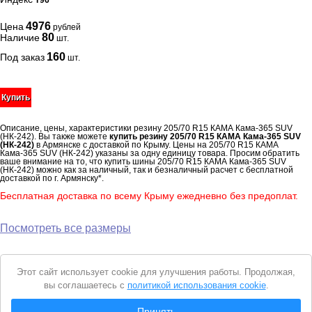
T96
4976
Цена
рублей
80
Наличие
шт.
160
Под заказ
шт.
Купить
Описание, цены, характеристики резину 205/70 R15 КАМА Кама-365 SUV
(НК-242). Вы также можете
купить резину 205/70 R15 КАМА Кама-365 SUV
(НК-242)
в Армянске с доставкой по Крыму. Цены на 205/70 R15 КАМА
Кама-365 SUV (НК-242) указаны за одну единицу товара. Просим обратить
ваше внимание на то, что купить шины 205/70 R15 КАМА Кама-365 SUV
(НК-242) можно как за наличный, так и безналичный расчет с бесплатной
доставкой по г. Армянску*.
Бесплатная доставка по всему Крыму ежедневно без предоплат.
Посмотреть все размеры
Уведомление
Этот сайт использует cookie для улучшения работы. Продолжая,
о
вы соглашаетесь с
политикой использования cookie
.
cookie
© 2026 Интернет магазин "Автошины Армянска"
Принять