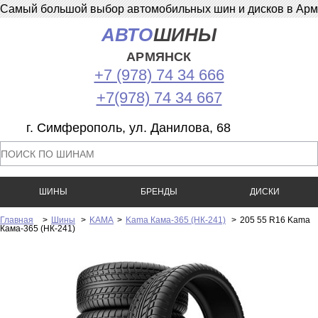
Самый большой выбор автомобильных шин и дисков в Армян
АВТО
ШИНЫ
АРМЯНСК
+7 (978) 74 34 666
+7(978) 74 34 667
г. Симферополь, ул. Данилова, 68
ШИНЫ
БРЕНДЫ
ДИСКИ
Главная
>
Шины
>
KAMA
>
Kama Кама-365 (НК-241)
>
205 55 R16 Kama
Кама-365 (НК-241)