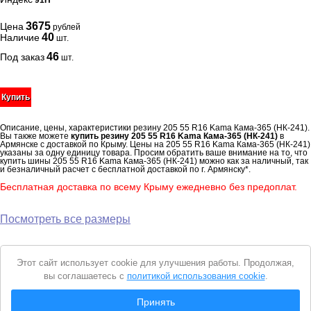
91H
3675
Цена
рублей
40
Наличие
шт.
46
Под заказ
шт.
Купить
Описание, цены, характеристики резину 205 55 R16 Kama Кама-365 (НК-241).
Вы также можете
купить резину 205 55 R16 Kama Кама-365 (НК-241)
в
Армянске с доставкой по Крыму. Цены на 205 55 R16 Kama Кама-365 (НК-241)
указаны за одну единицу товара. Просим обратить ваше внимание на то, что
купить шины 205 55 R16 Kama Кама-365 (НК-241) можно как за наличный, так
и безналичный расчет с бесплатной доставкой по г. Армянску*.
Бесплатная доставка по всему Крыму ежедневно без предоплат.
Посмотреть все размеры
Уведомление
Этот сайт использует cookie для улучшения работы. Продолжая,
о
вы соглашаетесь с
политикой использования cookie
.
cookie
© 2026 Интернет магазин "Автошины Армянска"
Принять
Вся представленная на сайте информация носит справочный характер и не