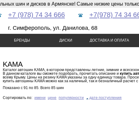
ных шин и дисков в Армянске! Самые низкие цены только 
+7 (978) 74 34 666
+7(978) 74 34 6
г. Симферополь, ул. Данилова, 68
БРЕНДЫ
ДИСКИ
ДОСТАВКА И ОПЛАТА
KAMA
Каталог автошин KAMA, в котором представлены летние, зимние и всесез
В данном каталоге вы сможете подобрать, прочитать описание и
купить а
всему Крыму. Цены на резину KAMA указаны за одну единицу товара. Проси
купить автошины KAMA можно как за наличный, так и безналичный расчет с 
Показано с
91
по
85
. Всего
85
шин
Сортировать по:
имени
цене
популярности
дате поступления