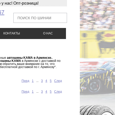
у нас! Опт-розница!
67
КОНТАКТЫ
О НАС
онные
автошины KAMA в Армянске.
.
втошины KAMA
в Армянске с доставкой по
м обратить ваше внимание на то, что
бесплатной доставкой по г. Армянску*.
Пред
1
...
3
4
5
След
Пред
1
...
3
4
5
След