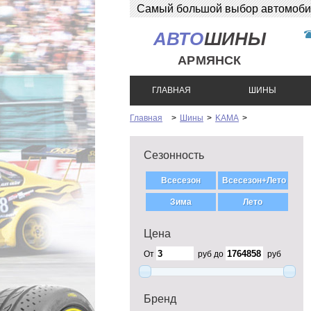
Самый большой выбор автомобиль
АВТО
ШИНЫ
АРМЯНСК
ГЛАВНАЯ
ШИНЫ
Главная
>
Шины
>
KAMA
>
Сезонность
Цена
От
руб до
руб
Бренд