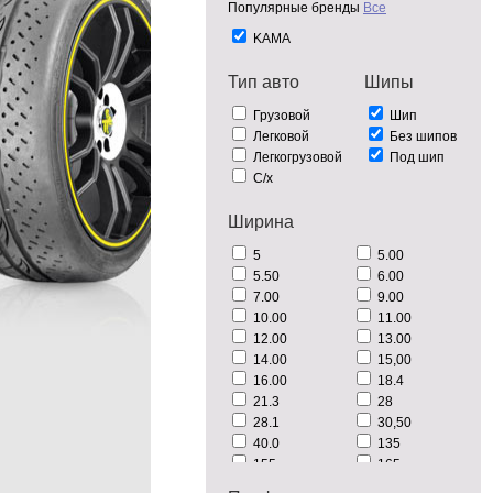
Популярные бренды
Все
KAMA
Тип авто
Шипы
Грузовой
Шип
Легковой
Без шипов
Легкогрузовой
Под шип
С/х
Ширина
5
5.00
5.50
6.00
7.00
9.00
10.00
11.00
12.00
13.00
14.00
15,00
16.00
18.4
21.3
28
28.1
30,50
40.0
135
155
165
175
185