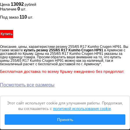
13092
Цена
рублей
0
Наличие
шт.
110
Под заказ
шт.
Купить
Описание, цены, характеристики резину 255/65 R17 Kumho Crugen HP91. Вы
также можете
купить резину 255/65 R17 Kumho Crugen HP91
в Армянске с
доставкой по Крыму. Цены на 255/65 R17 Kumho Crugen HP91 указаны за
одну единицу товара. Просим обратить ваше внимание на то, что купить
шины 255/65 R17 Kumho Crugen HP91 можно как за наличный, так и
безналичный расчет с бесплатной доставкой по г. Армянску*.
Бесплатная доставка по всему Крыму ежедневно без предоплат.
Посмотреть все размеры
Уведомление
Этот сайт использует cookie для улучшения работы. Продолжая,
о
вы соглашаетесь с
политикой использования cookie
.
cookie
© 2026 Интернет магазин "Автошины Армянска"
Принять
Вся представленная на сайте информация носит справочный характер и не
является
публичной офертой
. Продолжая пользоваться сайтом, вы
соглашаетесь с
Политикой конфиденциальности
.