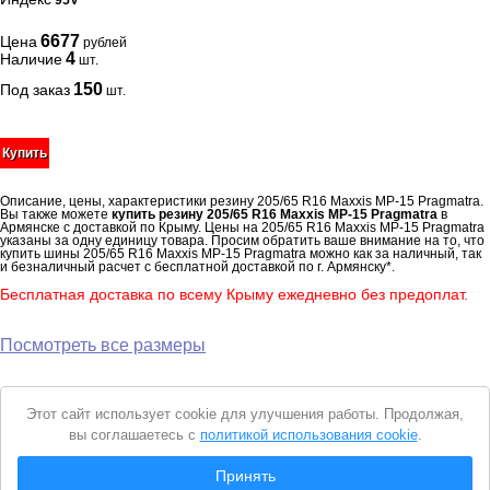
95V
6677
Цена
рублей
4
Наличие
шт.
150
Под заказ
шт.
Купить
Описание, цены, характеристики резину 205/65 R16 Maxxis MP-15 Pragmatra.
Вы также можете
купить резину 205/65 R16 Maxxis MP-15 Pragmatra
в
Армянске с доставкой по Крыму. Цены на 205/65 R16 Maxxis MP-15 Pragmatra
указаны за одну единицу товара. Просим обратить ваше внимание на то, что
купить шины 205/65 R16 Maxxis MP-15 Pragmatra можно как за наличный, так
и безналичный расчет с бесплатной доставкой по г. Армянску*.
Бесплатная доставка по всему Крыму ежедневно без предоплат.
Посмотреть все размеры
Уведомление
Этот сайт использует cookie для улучшения работы. Продолжая,
о
вы соглашаетесь с
политикой использования cookie
.
cookie
© 2026 Интернет магазин "Автошины Армянска"
Принять
Вся представленная на сайте информация носит справочный характер и не