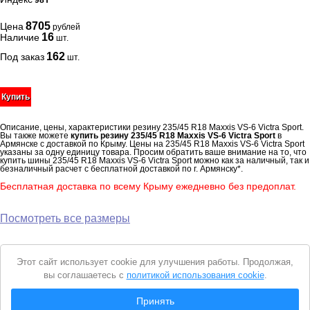
98Y
8705
Цена
рублей
16
Наличие
шт.
162
Под заказ
шт.
Купить
Описание, цены, характеристики резину 235/45 R18 Maxxis VS-6 Victra Sport.
Вы также можете
купить резину 235/45 R18 Maxxis VS-6 Victra Sport
в
Армянске с доставкой по Крыму. Цены на 235/45 R18 Maxxis VS-6 Victra Sport
указаны за одну единицу товара. Просим обратить ваше внимание на то, что
купить шины 235/45 R18 Maxxis VS-6 Victra Sport можно как за наличный, так и
безналичный расчет с бесплатной доставкой по г. Армянску*.
Бесплатная доставка по всему Крыму ежедневно без предоплат.
Посмотреть все размеры
Уведомление
Этот сайт использует cookie для улучшения работы. Продолжая,
о
вы соглашаетесь с
политикой использования cookie
.
cookie
© 2026 Интернет магазин "Автошины Армянска"
Принять
Вся представленная на сайте информация носит справочный характер и не