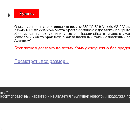
Купить
Описание, цены, характеристики резину 235/45 R19 Maxxis VS-6 Victr
235/45 R19 Maxxis VS-6 Victra Sport
в Армянске с доставкой по Крыму
Sport указаны за одну единицу товара. Просим обратить ваше вниман
Maxxis VS-6 Victra Sport можно как за наличный, так и безналичный р
Армянску*.
Бесплатная доставка по всему Крыму ежедневно без предоп
Посмотреть все размеры
нска"
носит справочный характер и не является
публичной офертой
. Продолжая по