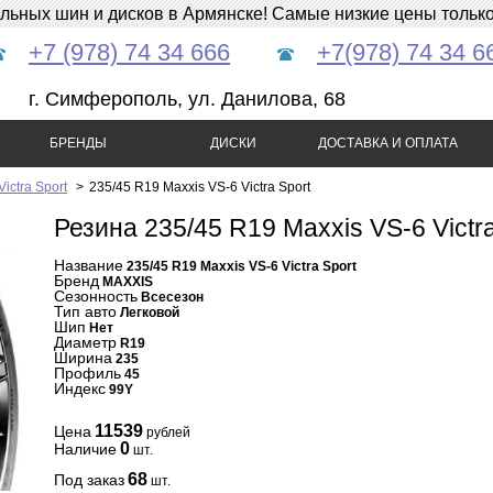
ных шин и дисков в Армянске! Самые низкие цены только 
+7 (978) 74 34 666
+7(978) 74 34 6
г. Симферополь, ул. Данилова, 68
БРЕНДЫ
ДИСКИ
ДОСТАВКА И ОПЛАТА
ictra Sport
>
235/45 R19 Maxxis VS-6 Victra Sport
Резина 235/45 R19 Maxxis VS-6 Victra
Название
235/45 R19 Maxxis VS-6 Victra Sport
Бренд
MAXXIS
Сезонность
Всесезон
Тип авто
Легковой
Шип
Нет
Диаметр
R19
Ширина
235
Профиль
45
Индекс
99Y
11539
Цена
рублей
0
Наличие
шт.
68
Под заказ
шт.