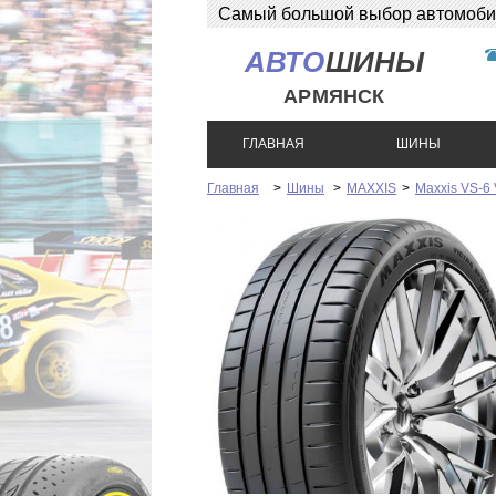
Самый большой выбор автомобиль
АВТО
ШИНЫ
АРМЯНСК
ГЛАВНАЯ
ШИНЫ
Главная
>
Шины
>
MAXXIS
>
Maxxis VS-6 V