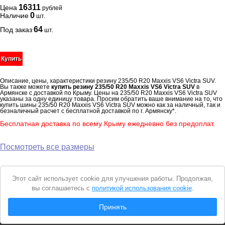
16311
Цена
рублей
0
Наличие
шт.
64
Под заказ
шт.
Купить
Описание, цены, характеристики резину 235/50 R20 Maxxis VS6 Victra SUV.
Вы также можете
купить резину 235/50 R20 Maxxis VS6 Victra SUV
в
Армянске с доставкой по Крыму. Цены на 235/50 R20 Maxxis VS6 Victra SUV
указаны за одну единицу товара. Просим обратить ваше внимание на то, что
купить шины 235/50 R20 Maxxis VS6 Victra SUV можно как за наличный, так и
безналичный расчет с бесплатной доставкой по г. Армянску*.
Бесплатная доставка по всему Крыму ежедневно без предоплат.
Посмотреть все размеры
Уведомление
Этот сайт использует cookie для улучшения работы. Продолжая,
о
вы соглашаетесь с
политикой использования cookie
.
cookie
© 2026 Интернет магазин "Автошины Армянска"
Принять
Вся представленная на сайте информация носит справочный характер и не
является
публичной офертой
. Продолжая пользоваться сайтом, вы
соглашаетесь с
Политикой конфиденциальности
.