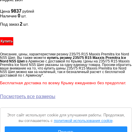
105T
9837
Цена
рублей
0
Наличие
шт.
2
Под заказ
шт.
Купить
Описание, цены, характеристики резину 235/75 R15 Maxxis Premitra Ice Nord
NS5 Шип. Вы также можете
купить резину 235/75 R15 Maxxis Premitra Ice
Nord NS5 Шип
в Армянске с доставкой по Крыму. Цены на 235/75 R15 Maxxis
Premitra Ice Nord NS5 Шип указаны за одну единицу товара. Просим обратить
ваше внимание на то, что купить шины 235/75 R15 Maxxis Premitra Ice Nord
NS5 Шип можно как за наличный, так и безналичный расчет с бесплатной
доставкой по г. Армянску*.
Бесплатная доставка по всему Крыму ежедневно без предоплат.
Посмотреть все размеры
Уведомление
Этот сайт использует cookie для улучшения работы. Продолжая,
о
вы соглашаетесь с
политикой использования cookie
.
cookie
© 2026 Интернет магазин "Автошины Армянска"
Принять