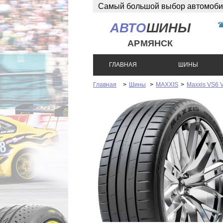
Самый большой выбор автомобиль
АВТО
ШИНЫ
АРМЯНСК
ГЛАВНАЯ
ШИНЫ
Главная
>
Шины
>
MAXXIS
>
Maxxis VS6 V