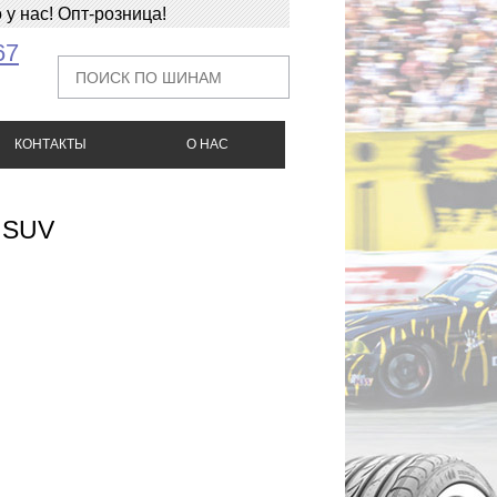
у нас! Опт-розница!
67
КОНТАКТЫ
О НАС
a SUV