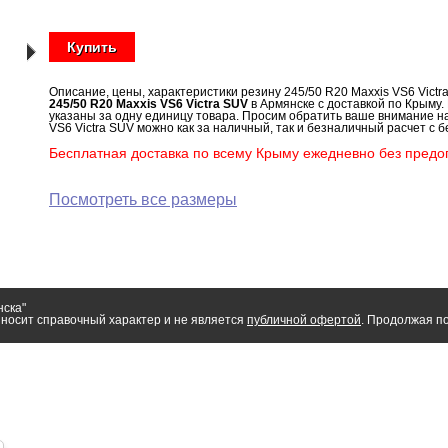
Купить
Описание, цены, характеристики резину 245/50 R20 Maxxis VS6 Vict
245/50 R20 Maxxis VS6 Victra SUV
в Армянске с доставкой по Крыму.
указаны за одну единицу товара. Просим обратить ваше внимание на
VS6 Victra SUV можно как за наличный, так и безналичный расчет с б
Бесплатная доставка по всему Крыму ежедневно без предоп
Посмотреть все размеры
нска"
носит справочный характер и не является
публичной офертой
. Продолжая по