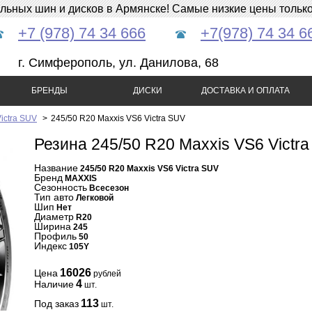
ных шин и дисков в Армянске! Самые низкие цены только 
+7 (978) 74 34 666
+7(978) 74 34 6
г. Симферополь, ул. Данилова, 68
БРЕНДЫ
ДИСКИ
ДОСТАВКА И ОПЛАТА
ictra SUV
>
245/50 R20 Maxxis VS6 Victra SUV
Резина 245/50 R20 Maxxis VS6 Victr
Название
245/50 R20 Maxxis VS6 Victra SUV
Бренд
MAXXIS
Сезонность
Всесезон
Тип авто
Легковой
Шип
Нет
Диаметр
R20
Ширина
245
Профиль
50
Индекс
105Y
16026
Цена
рублей
4
Наличие
шт.
113
Под заказ
шт.