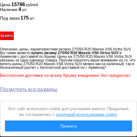
15786
Цена
рублей
4
Наличие
шт.
175
Под заказ
шт.
Купить
Описание, цены, характеристики резину 275/50 R20 Maxxis VS6 Victra SUV.
Вы также можете
купить резину 275/50 R20 Maxxis VS6 Victra SUV
в
Армянске с доставкой по Крыму. Цены на 275/50 R20 Maxxis VS6 Victra SUV
указаны за одну единицу товара. Просим обратить ваше внимание на то, что
купить шины 275/50 R20 Maxxis VS6 Victra SUV можно как за наличный, так и
безналичный расчет с бесплатной доставкой по г. Армянску*.
Бесплатная доставка по всему Крыму ежедневно без предоплат.
Посмотреть все размеры
Уведомление
Этот сайт использует cookie для улучшения работы. Продолжая,
о
вы соглашаетесь с
политикой использования cookie
.
cookie
© 2026 Интернет магазин "Автошины Армянска"
Принять
Вся представленная на сайте информация носит справочный характер и не
является
публичной офертой
. Продолжая пользоваться сайтом, вы
соглашаетесь с
Политикой конфиденциальности
.