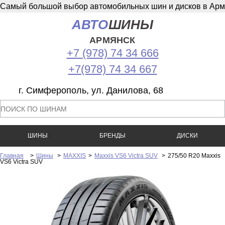
Самый большой выбор автомобильных шин и дисков в Армян
АВТО
ШИНЫ
АРМЯНСК
+7 (978) 74 34 666
+7(978) 74 34 667
г. Симферополь, ул. Данилова, 68
ШИНЫ
БРЕНДЫ
ДИСКИ
Главная
>
Шины
>
MAXXIS
>
Maxxis VS6 Victra SUV
>
275/50 R20 Maxxis
VS6 Victra SUV