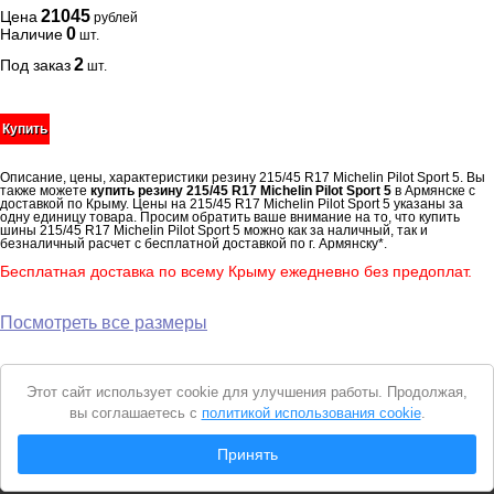
21045
Цена
рублей
0
Наличие
шт.
2
Под заказ
шт.
Купить
Описание, цены, характеристики резину 215/45 R17 Michelin Pilot Sport 5. Вы
также можете
купить резину 215/45 R17 Michelin Pilot Sport 5
в Армянске с
доставкой по Крыму. Цены на 215/45 R17 Michelin Pilot Sport 5 указаны за
одну единицу товара. Просим обратить ваше внимание на то, что купить
шины 215/45 R17 Michelin Pilot Sport 5 можно как за наличный, так и
безналичный расчет с бесплатной доставкой по г. Армянску*.
Бесплатная доставка по всему Крыму ежедневно без предоплат.
Посмотреть все размеры
Уведомление
Этот сайт использует cookie для улучшения работы. Продолжая,
о
вы соглашаетесь с
политикой использования cookie
.
cookie
© 2026 Интернет магазин "Автошины Армянска"
Принять
Вся представленная на сайте информация носит справочный характер и не
является
публичной офертой
. Продолжая пользоваться сайтом, вы
соглашаетесь с
Политикой конфиденциальности
.