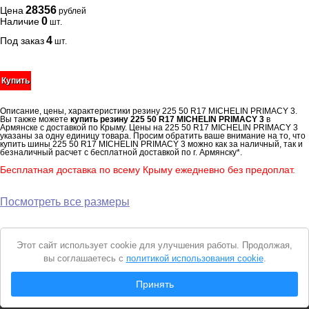
28356
Цена
рублей
0
Наличие
шт.
4
Под заказ
шт.
Купить
Описание, цены, характеристики резину 225 50 R17 MICHELIN PRIMACY 3.
Вы также можете
купить резину 225 50 R17 MICHELIN PRIMACY 3
в
Армянске с доставкой по Крыму. Цены на 225 50 R17 MICHELIN PRIMACY 3
указаны за одну единицу товара. Просим обратить ваше внимание на то, что
купить шины 225 50 R17 MICHELIN PRIMACY 3 можно как за наличный, так и
безналичный расчет с бесплатной доставкой по г. Армянску*.
Бесплатная доставка по всему Крыму ежедневно без предоплат.
Посмотреть все размеры
Уведомление
Этот сайт использует cookie для улучшения работы. Продолжая,
о
вы соглашаетесь с
политикой использования cookie
.
cookie
© 2026 Интернет магазин "Автошины Армянска"
Принять
Вся представленная на сайте информация носит справочный характер и не
является
публичной офертой
. Продолжая пользоваться сайтом, вы
соглашаетесь с
Политикой конфиденциальности
.