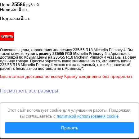
25586
Цена
рублей
0
Наличие
шт.
2
Под заказ
шт.
Купить
Описание, цены, характеристики резину 235/55 R18 Michelin Primacy 4. Вы
также можете
купить резину 235/55 R18 Michelin Primacy 4
в Армянске с
доставкой по Крыму. Цены на 235/55 R18 Michelin Primacy 4 указаны за одну
единицу товара. Просим обратить ваше внимание на то, что купить шины
235/55 R18 Michelin Primacy 4 можно как за наличный, так и безналичный
расчет с бесплатной доставкой по г. Армянску*.
Бесплатная доставка по всему Крыму ежедневно без предоплат.
Посмотреть все размеры
Уведомление
Этот сайт использует cookie для улучшения работы. Продолжая,
о
вы соглашаетесь с
политикой использования cookie
.
cookie
© 2026 Интернет магазин "Автошины Армянска"
Принять
Вся представленная на сайте информация носит справочный характер и не
является
публичной офертой
. Продолжая пользоваться сайтом, вы
соглашаетесь с
Политикой конфиденциальности
.