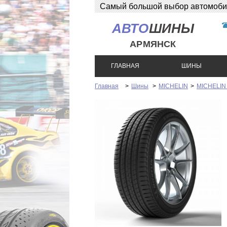
Самый большой выбор автомобиль
АВТО
ШИНЫ
АРМЯНСК
ГЛАВНАЯ
ШИНЫ
Главная
>
Шины
>
MICHELIN
>
MICHELIN L