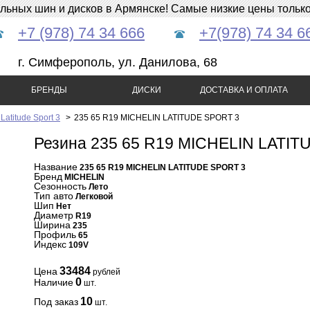
ных шин и дисков в Армянске! Самые низкие цены только 
+7 (978) 74 34 666
+7(978) 74 34 6
г. Симферополь, ул. Данилова, 68
БРЕНДЫ
ДИСКИ
ДОСТАВКА И ОПЛАТА
atitude Sport 3
>
235 65 R19 MICHELIN LATITUDE SPORT 3
Резина 235 65 R19 MICHELIN LATI
Название
235 65 R19 MICHELIN LATITUDE SPORT 3
Бренд
MICHELIN
Сезонность
Лето
Тип авто
Легковой
Шип
Нет
Диаметр
R19
Ширина
235
Профиль
65
Индекс
109V
33484
Цена
рублей
0
Наличие
шт.
10
Под заказ
шт.