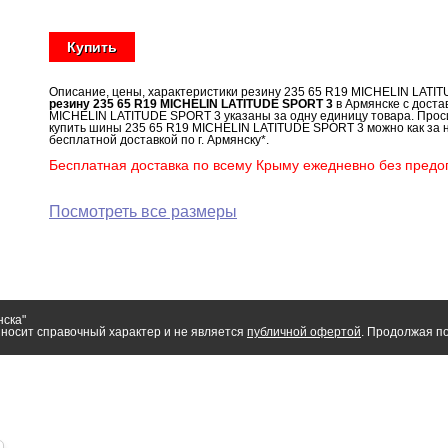
Купить
Описание, цены, характеристики резину 235 65 R19 MICHELIN LATI
резину 235 65 R19 MICHELIN LATITUDE SPORT 3
в Армянске с доста
MICHELIN LATITUDE SPORT 3 указаны за одну единицу товара. Проси
купить шины 235 65 R19 MICHELIN LATITUDE SPORT 3 можно как за н
бесплатной доставкой по г. Армянску*.
Бесплатная доставка по всему Крыму ежедневно без предоп
Посмотреть все размеры
нска"
носит справочный характер и не является
публичной офертой
. Продолжая по